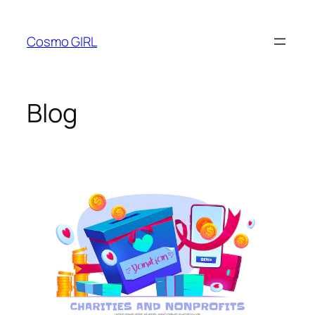
Lewati
ke
Cosmo GIRL
konten
Blog