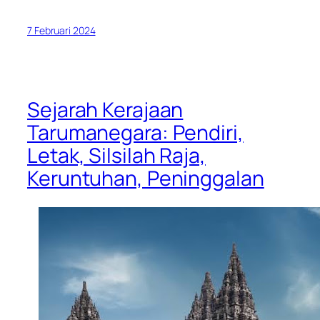
7 Februari 2024
Sejarah Kerajaan
Tarumanegara: Pendiri,
Letak, Silsilah Raja,
Keruntuhan, Peninggalan