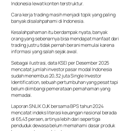
Indonesia lewat konten terstruktur.
Cara kerja trading masih menjadi topik yang paling
banyak disalahpahami di Indonesia.
Kesalahpahaman itu berdampak nyata, banyak
orang yang sebenarnya bisa mendapat manfaat dari
trading justru tidak pernah berani memulai karena
informasi yang salah sejak awal.
Sebagai ilustrasi, data KSEI per Desember 2025
mencatat jumlah investor pasar modal Indonesia
sudah menembus 20,32 juta Single Investor
Identification, sebuah pertumbuhan yang pesat tapi
belum diimbangi pemerataan pemahaman yang
memadai.
Laporan SNLIK OJK bersama BPS tahun 2024
mencatat indeks literasi keuangan nasional berada
di 65,43 persen, artinya lebih dari sepertiga
penduduk dewasa belum memahami dasar produk