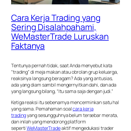
Cara Kerja Trading yang
Sering Disalahpahami,
WeMasterTrade Luruskan
Faktanya
Tentunya pernah tidak, saat Anda menyebut kata
“trading” di meja makan atau obrolan grup keluarga,
reaksinya langsung beragam? Ada yang antusias,
ada yang diam sambil mengernyitkan dahi, dan ada
yang langsung bilang, “Itu sama saja dengan judi.”
Ketiga reaksi itu sebenarnya mencerminkan satu hal
yang sama. Pemahaman soal
cara kerja
trading
yang sesungguhnya belum tersebar merata,
dan inilah yang mendorong platform
seperti
WeMasterTrade
aktif mengedukasi trader