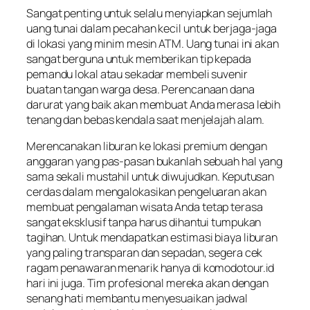
Sangat penting untuk selalu menyiapkan sejumlah
uang tunai dalam pecahan kecil untuk berjaga-jaga
di lokasi yang minim mesin ATM. Uang tunai ini akan
sangat berguna untuk memberikan tip kepada
pemandu lokal atau sekadar membeli suvenir
buatan tangan warga desa. Perencanaan dana
darurat yang baik akan membuat Anda merasa lebih
tenang dan bebas kendala saat menjelajah alam.
Merencanakan liburan ke lokasi premium dengan
anggaran yang pas-pasan bukanlah sebuah hal yang
sama sekali mustahil untuk diwujudkan. Keputusan
cerdas dalam mengalokasikan pengeluaran akan
membuat pengalaman wisata Anda tetap terasa
sangat eksklusif tanpa harus dihantui tumpukan
tagihan. Untuk mendapatkan estimasi biaya liburan
yang paling transparan dan sepadan, segera cek
ragam penawaran menarik hanya di komodotour.id
hari ini juga. Tim profesional mereka akan dengan
senang hati membantu menyesuaikan jadwal