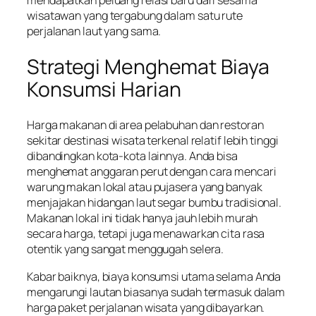
mendapatkan peluang relasi baru dari sesama
wisatawan yang tergabung dalam satu rute
perjalanan laut yang sama.
Strategi Menghemat Biaya
Konsumsi Harian
Harga makanan di area pelabuhan dan restoran
sekitar destinasi wisata terkenal relatif lebih tinggi
dibandingkan kota-kota lainnya. Anda bisa
menghemat anggaran perut dengan cara mencari
warung makan lokal atau pujasera yang banyak
menjajakan hidangan laut segar bumbu tradisional.
Makanan lokal ini tidak hanya jauh lebih murah
secara harga, tetapi juga menawarkan cita rasa
otentik yang sangat menggugah selera.
Kabar baiknya, biaya konsumsi utama selama Anda
mengarungi lautan biasanya sudah termasuk dalam
harga paket perjalanan wisata yang dibayarkan.