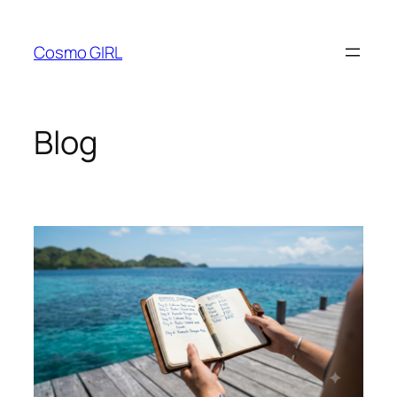
Lewati
ke
Cosmo GIRL
konten
Blog