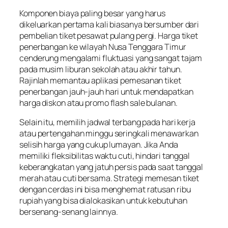
Komponen biaya paling besar yang harus
dikeluarkan pertama kali biasanya bersumber dari
pembelian tiket pesawat pulang pergi. Harga tiket
penerbangan ke wilayah Nusa Tenggara Timur
cenderung mengalami fluktuasi yang sangat tajam
pada musim liburan sekolah atau akhir tahun.
Rajinlah memantau aplikasi pemesanan tiket
penerbangan jauh-jauh hari untuk mendapatkan
harga diskon atau promo flash sale bulanan.
Selain itu, memilih jadwal terbang pada hari kerja
atau pertengahan minggu seringkali menawarkan
selisih harga yang cukup lumayan. Jika Anda
memiliki fleksibilitas waktu cuti, hindari tanggal
keberangkatan yang jatuh persis pada saat tanggal
merah atau cuti bersama. Strategi memesan tiket
dengan cerdas ini bisa menghemat ratusan ribu
rupiah yang bisa dialokasikan untuk kebutuhan
bersenang-senang lainnya.