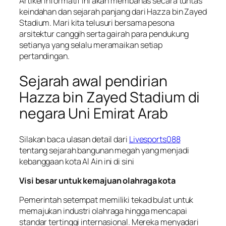
Artikel informatif ini akan membahas secara tuntas
keindahan dan sejarah panjang dari Hazza bin Zayed
Stadium. Mari kita telusuri bersama pesona
arsitektur canggih serta gairah para pendukung
setianya yang selalu meramaikan setiap
pertandingan.
Sejarah awal pendirian
Hazza bin Zayed Stadium di
negara Uni Emirat Arab
Silakan baca ulasan detail dari
Livesports088
tentang sejarah bangunan megah yang menjadi
kebanggaan kota Al Ain ini di sini
Visi besar untuk kemajuan olahraga kota
Pemerintah setempat memiliki tekad bulat untuk
memajukan industri olahraga hingga mencapai
standar tertinggi internasional. Mereka menyadari