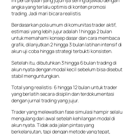
Ini pertanyaan yang jujurnya sering dijawab dengan
angka yang terlalu optimis di konten promosi
trading. Jadi mari bicara realistis.
Berdasarkan pola umum di komunitas trader aktif,
estimasi yang lebih jujur adalah 1 hingga 2 bulan
untuk memahami konsep dasar dan cara membaca
grafik, dilanjutkan 2 hingga 3 bulan latihan intensif di
akun uji coba hingga strategi terbukti konsisten.
Setelah itu, dibutuhkan 3 hingga 6 bulan trading di
akun nyata dengan modal kecil sebelum bisa disebut
stabil menguntungkan.
Total yang realistis: 6 hingga 12 bulan untuk trader
yang berlatih secara disiplin dan terdokumentasi
dengan jurnal trading yang jujur.
Trader yang melewatkan fase simulasi hampir selalu
mengulang dari awal setelah kehilangan modal di
akun nyata. Tidak ada jalan pintas yang
berkelanjutan, tapi dengan metode yang tepat,