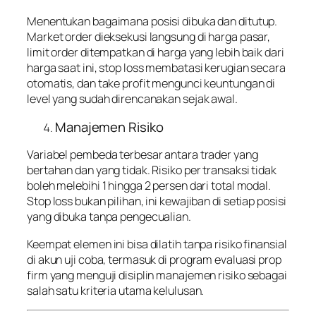
Menentukan bagaimana posisi dibuka dan ditutup.
Market order dieksekusi langsung di harga pasar,
limit order ditempatkan di harga yang lebih baik dari
harga saat ini, stop loss membatasi kerugian secara
otomatis, dan take profit mengunci keuntungan di
level yang sudah direncanakan sejak awal.
Manajemen Risiko
Variabel pembeda terbesar antara trader yang
bertahan dan yang tidak. Risiko per transaksi tidak
boleh melebihi 1 hingga 2 persen dari total modal.
Stop loss bukan pilihan, ini kewajiban di setiap posisi
yang dibuka tanpa pengecualian.
Keempat elemen ini bisa dilatih tanpa risiko finansial
di akun uji coba, termasuk di program evaluasi prop
firm yang menguji disiplin manajemen risiko sebagai
salah satu kriteria utama kelulusan.