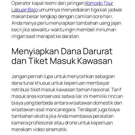
Operator kapal resmi dari jaringan
Komodo Tour
Labuan Bajo
umumnya menyediakan tiga kali jadwal
makan besar lengkap dengan camilan sore hari.
Anda hanya perlu menyiapkan tambahan uang jajan
kecil jika sewaktu-waktu ingin membeli minuman
ringan saat merapat ke daratan.
Menyiapkan Dana Darurat
dan Tiket Masuk Kawasan
Jangan pernah lupa untuk menyisihkan sebagian
dana tunai khusus untuk keperluan membayar
retribusi tiket masuk kawasan taman nasional. Tarif
masuk area konservasi satwa liar ini memiliki rincian
biaya yang berbeda antara wisatawan domestik dan
wisatawan asal mancanegara. Terdapat juga biaya
tambahan ekstra jika Anda membawa peralatan
kamera profesional atau drone untuk keperluan
merekam video sinematik.