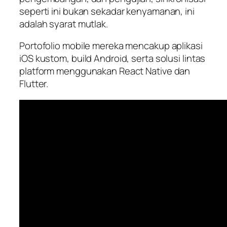
seperti ini bukan sekadar kenyamanan, ini
adalah syarat mutlak.
Portofolio mobile mereka mencakup aplikasi
iOS kustom, build Android, serta solusi lintas
platform menggunakan React Native dan
Flutter.