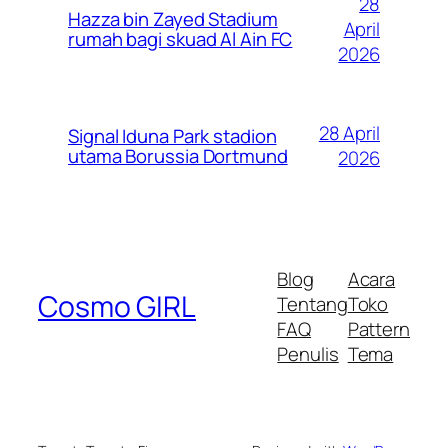
28
Hazza bin Zayed Stadium
April
rumah bagi skuad Al Ain FC
2026
28 April
Signal Iduna Park stadion
utama Borussia Dortmund
2026
Blog
Acara
Cosmo GIRL
Tentang
Toko
FAQ
Pattern
Penulis
Tema