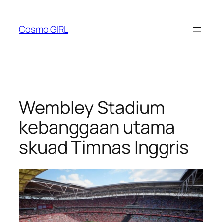
Lewati
ke
Cosmo GIRL
konten
Wembley Stadium
kebanggaan utama
skuad Timnas Inggris