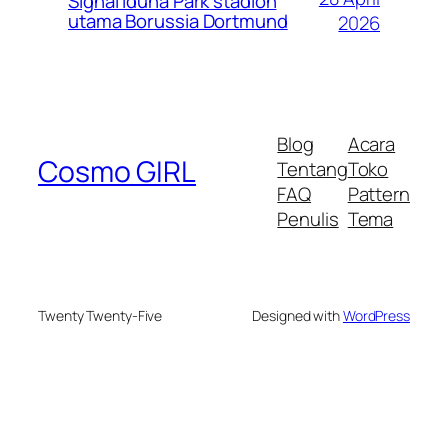
Signal Iduna Park stadion
utama Borussia Dortmund
2026
Blog
Acara
Cosmo GIRL
Tentang
Toko
FAQ
Pattern
Penulis
Tema
Twenty Twenty-Five
Designed with
WordPress