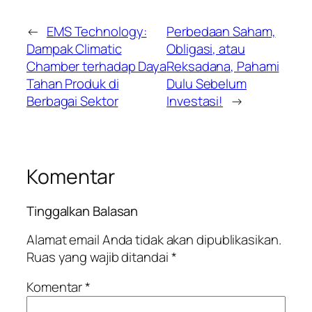
←
EMS Technology:
Perbedaan Saham,
Dampak Climatic
Obligasi, atau
Chamber terhadap Daya
Reksadana, Pahami
Tahan Produk di
Dulu Sebelum
Berbagai Sektor
Investasi!
→
Komentar
Tinggalkan Balasan
Alamat email Anda tidak akan dipublikasikan.
Ruas yang wajib ditandai
*
Komentar
*