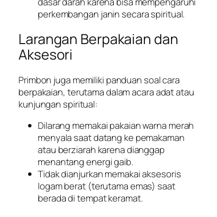
dasar darah karena bisa mempengaruhi
perkembangan janin secara spiritual.
Larangan Berpakaian dan
Aksesori
Primbon juga memiliki panduan soal cara
berpakaian, terutama dalam acara adat atau
kunjungan spiritual:
Dilarang memakai pakaian warna merah
menyala saat datang ke pemakaman
atau berziarah karena dianggap
menantang energi gaib.
Tidak dianjurkan memakai aksesoris
logam berat (terutama emas) saat
berada di tempat keramat.