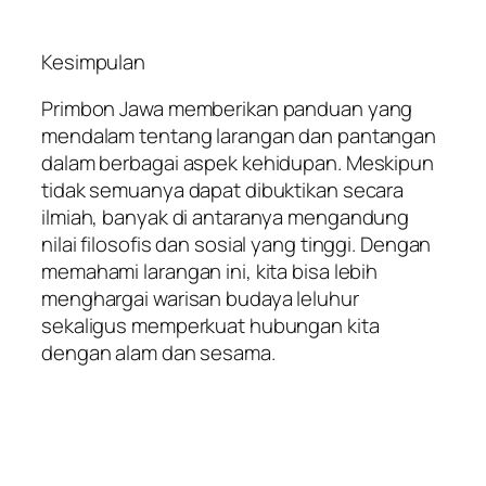
Kesimpulan
Primbon Jawa memberikan panduan yang
mendalam tentang larangan dan pantangan
dalam berbagai aspek kehidupan. Meskipun
tidak semuanya dapat dibuktikan secara
ilmiah, banyak di antaranya mengandung
nilai filosofis dan sosial yang tinggi. Dengan
memahami larangan ini, kita bisa lebih
menghargai warisan budaya leluhur
sekaligus memperkuat hubungan kita
dengan alam dan sesama.