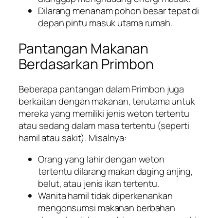
Dilarang menanam pohon besar tepat di
depan pintu masuk utama rumah.
Pantangan Makanan
Berdasarkan Primbon
Beberapa pantangan dalam Primbon juga
berkaitan dengan makanan, terutama untuk
mereka yang memiliki jenis weton tertentu
atau sedang dalam masa tertentu (seperti
hamil atau sakit). Misalnya:
Orang yang lahir dengan weton
tertentu dilarang makan daging anjing,
belut, atau jenis ikan tertentu.
Wanita hamil tidak diperkenankan
mengonsumsi makanan berbahan