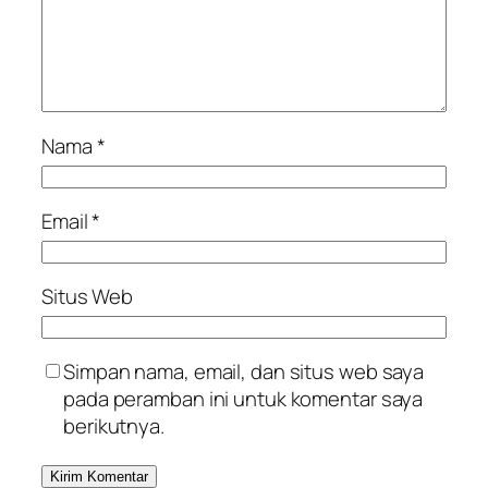
Nama
*
Email
*
Situs Web
Simpan nama, email, dan situs web saya
pada peramban ini untuk komentar saya
berikutnya.