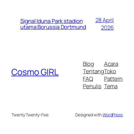
28 April
Signal Iduna Park stadion
utama Borussia Dortmund
2026
Blog
Acara
Cosmo GIRL
Tentang
Toko
FAQ
Pattern
Penulis
Tema
Twenty Twenty-Five
Designed with
WordPress