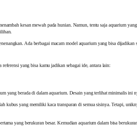
uk menambah kesan mewah pada hunian. Namun, tentu saja aquarium yan
ilihan.
enenangkan. Ada berbagai macam model aquarium yang bisa dijadikan se
referensi yang bisa kamu jadikan sebagai ide, antara lain:
rium yang berada di dalam aquarium. Desain yang terlihat minimalis in
h kubus yang memiliki kaca transparan di semua sisinya. Tetapi, unikn
 pertama yang berukuran besar. Kemudian aquarium dalam bisa berukuran