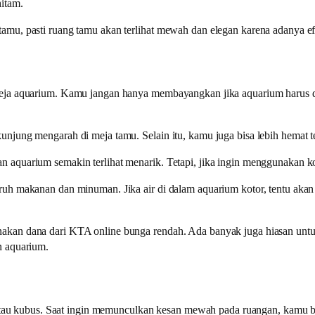
itam.
amu, pasti ruang tamu akan terlihat mewah dan elegan karena adanya e
eja aquarium. Kamu jangan hanya membayangkan jika aquarium harus di
njung mengarah di meja tamu. Selain itu, kamu juga bisa lebih hemat t
aquarium semakin terlihat menarik. Tetapi, jika ingin menggunakan kon
ruh makanan dan minuman. Jika air di dalam aquarium kotor, tentu aka
akan dana dari KTA online bunga rendah. Ada banyak juga hiasan un
n aquarium.
ok atau kubus. Saat ingin memunculkan kesan mewah pada ruangan, kam