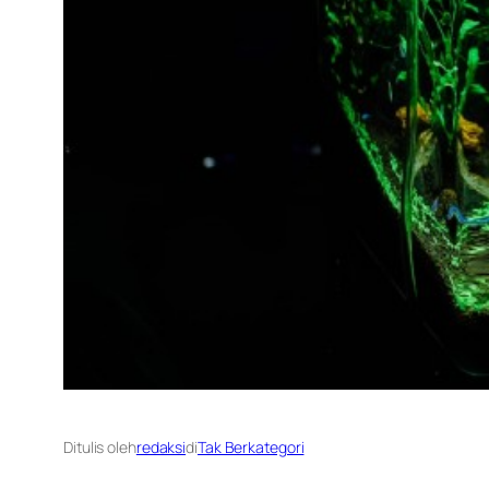
Ditulis oleh
redaksi
di
Tak Berkategori