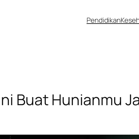
Pendidikan
Kese
ini Buat Hunianmu J