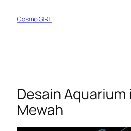
Lewati
ke
Cosmo GIRL
konten
Desain Aquarium 
Mewah