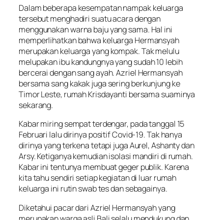
Dalam beberapa kesempatan nampak keluarga
tersebut menghadiri suatu acara dengan
menggunakan warna baju yang sama. Hal ini
memperlihatkan bahwa keluarga Hermansyah
merupakan keluarga yang kompak. Tak melulu
melupakan ibu kandungnya yang sudah 10 lebih
bercerai dengan sang ayah. Azriel Hermansyah
bersama sang kakak juga sering berkunjung ke
Timor Leste, rumah Krisdayanti bersama suaminya
sekarang.
Kabar miring sempat terdengar, pada tanggal 15
Februari lalu dirinya positif Covid-19. Tak hanya
dirinya yang terkena tetapi juga Aurel, Ashanty dan
Arsy. Ketiganya kemudian isolasi mandiri di rumah.
Kabar ini tentunya membuat geger publik. Karena
kita tahu sendiri setiap kegiatan di luar rumah
keluarga ini rutin swab tes dan sebagainya.
Diketahui pacar dari Azriel Hermansyah yang
merupakan warga asli Bali selalu mendukung dan