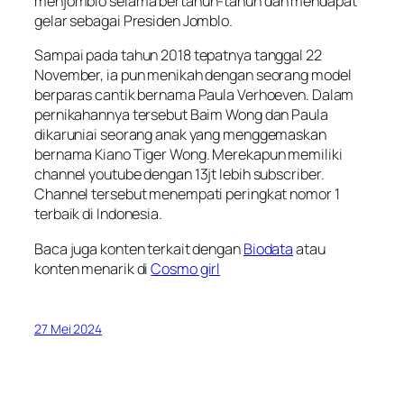
menjomblo selama bertahun-tahun dan mendapat
gelar sebagai Presiden Jomblo.
Sampai pada tahun 2018 tepatnya tanggal 22
November, ia pun menikah dengan seorang model
berparas cantik bernama Paula Verhoeven. Dalam
pernikahannya tersebut Baim Wong dan Paula
dikaruniai seorang anak yang menggemaskan
bernama Kiano Tiger Wong. Merekapun memiliki
channel youtube dengan 13jt lebih subscriber.
Channel tersebut menempati peringkat nomor 1
terbaik di Indonesia.
Baca juga konten terkait dengan
Biodata
atau
konten menarik di
Cosmo girl
27 Mei 2024