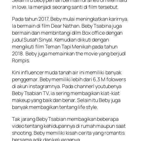
in love. Ia menjadi seorang santi di film tersebut.
Pada tahun 2017, Beby mulai meningkatkan karirnya.
Ia bermain di film Dear Nathan. Beby Tsabina juga
bermain dan membintangi dilm Box office dengan
judul Susah Sinyal. Kemudian diikuti dengan
mengikuti film Teman Tapi Menikah pada tahun
2018. Beby juga memainkan the movie yang berjudl
Rompis.
Kini influencer muda tanah air ini memiliki banyak
penggemar. Beby memiliki lebih dari 6.3 M folowers
di akun instagramnya. Pada channerl youtubenya
Beby Tsabian TV, ia sering membagikan kiat-kiat
makeup yang baik dan benar. Selain itu Beby juga
banyak membagikan tentang life style.
Tak jarang Beby Tsabian membagikan beberapa
video tentang kehidupannya di rumah maupun saat
shooting. Beby memiliki kisah cerita yang romantis
bersama adik dan keluarganya.