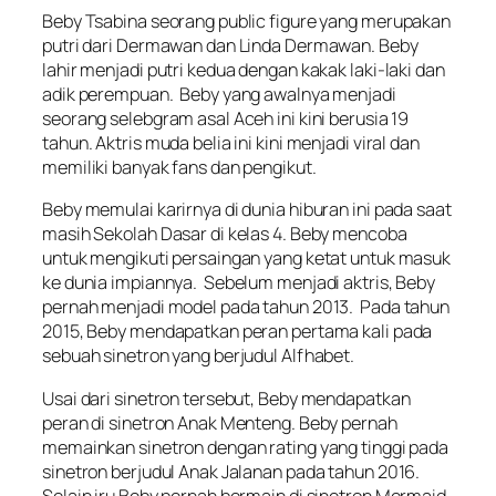
Beby Tsabina seorang public figure yang merupakan
putri dari Dermawan dan Linda Dermawan. Beby
lahir menjadi putri kedua dengan kakak laki-laki dan
adik perempuan. Beby yang awalnya menjadi
seorang selebgram asal Aceh ini kini berusia 19
tahun. Aktris muda belia ini kini menjadi viral dan
memiliki banyak fans dan pengikut.
Beby memulai karirnya di dunia hiburan ini pada saat
masih Sekolah Dasar di kelas 4. Beby mencoba
untuk mengikuti persaingan yang ketat untuk masuk
ke dunia impiannya. Sebelum menjadi aktris, Beby
pernah menjadi model pada tahun 2013. Pada tahun
2015, Beby mendapatkan peran pertama kali pada
sebuah sinetron yang berjudul Alfhabet.
Usai dari sinetron tersebut, Beby mendapatkan
peran di sinetron Anak Menteng. Beby pernah
memainkan sinetron dengan rating yang tinggi pada
sinetron berjudul Anak Jalanan pada tahun 2016.
Selain iru Beby pernah bermain di sinetron Mermaid