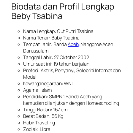
Biodata dan Profil Lengkap
Beby Tsabina
Nama Lengkap: Cut Putri Tsabina
Nama Tenar: Baby Tsabina
Tempat Lahir: Banda
Aceh
, Nanggroe Aceh
Darussalam
Tanggal Lahir: 27 Oktober 2002
Umur saat ini: 19 tahun berjalan
Profesi: Aktris, Penyanyi, Selebriti Internet dan
Model
Kewarganegaraan: WNI
Agama: Islam
Pendidikan: SMPN 1 Banda Aceh yang
kemudian dilanjutkan dengan Homeschooling
Tinggi Badan: 167 cm
Berat Badan: 56 Kg
Hobi: Traveling
Zodiak: Libra