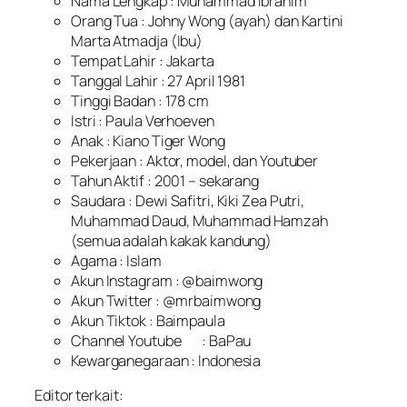
Nama Lengkap : Muhammad Ibrahim
Orang Tua : Johny Wong (ayah) dan Kartini
Marta Atmadja (Ibu)
Tempat Lahir : Jakarta
Tanggal Lahir : 27 April 1981
Tinggi Badan : 178 cm
Istri : Paula Verhoeven
Anak : Kiano Tiger Wong
Pekerjaan : Aktor, model, dan Youtuber
Tahun Aktif : 2001 – sekarang
Saudara : Dewi Safitri, Kiki Zea Putri,
Muhammad Daud, Muhammad Hamzah
(semua adalah kakak kandung)
Agama : Islam
Akun Instagram : @baimwong
Akun Twitter : @mrbaimwong
Akun Tiktok : Baimpaula
Channel Youtube
: BaPau
Kewarganegaraan : Indonesia
Editor terkait: