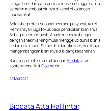
sangat baik dari para pecinta musik sehingga hal itu
semakin membuat dirinya di kenal di kalangan
masyarakat.
Selain berprofesi sebagai seorang penyanyi, Aurel
Hermansyah juga fokus pada pendidikan bisnisnya.
Sebagai seorang ayah, Anang mengaku bangga
dengan anaknya yang mulai menggeluti dunia bisnis
sedari usia muda. Selain di bidang kuliner, Aurel juga
mengembangkan bisnisnya di bidang kecantikan.
Baca juga konten terkait dengan
Biodata
atau
konten menarik di
Cosmo girl
25 Mei 2024
Biodata Atta Halilintar,