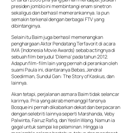
presiden jomblo ini membintangi enam sinetron
sekaligus dan berhasil memerankannya. Ia pun
semakin terkenal dengan berbagai FTV yang
dibintanginya.
Selain itu Baim juga berhasil memenangkan
penghargaan Aktor Pendatang Terfavorit di acara
IMA (Indonesia Movie Awards) sebab actingnya di
sebuah film berjudul ‘Dilema’ pada tahun 2012.
Adapun film-film lain yang pernah di perankan oleh
suami Paula ini, diantaranya Bebas, Jendral
Soedirman, Sundul Gan: The Story of Kaskus, dan
lainnya.
Akan tetapi, perjalanan asmara Baim tidak selancar
karirnya. Pria yang akrab memanggil fansnya
Bosque ini pernah dikabarkan dekat dan berpacaran
dengan selebriti lainnya seperti Marshanda, Veby
Palwinta, Fairuz Rafiq, dan Yeslin Wang. Namun ia
gagal untuk sampai ke pelaminan. Hingga ia