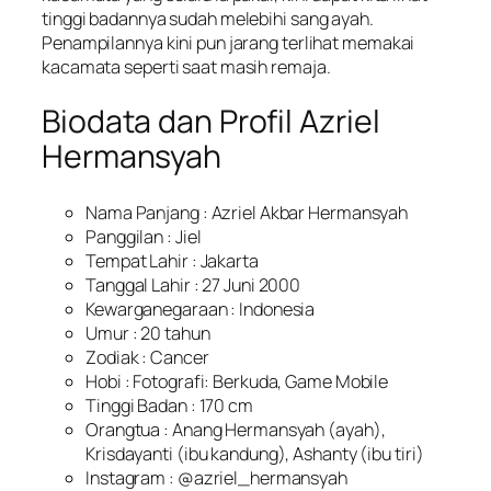
tinggi badannya sudah melebihi sang ayah.
Penampilannya kini pun jarang terlihat memakai
kacamata seperti saat masih remaja.
Biodata dan Profil Azriel
Hermansyah
Nama Panjang : Azriel Akbar Hermansyah
Panggilan : Jiel
Tempat Lahir : Jakarta
Tanggal Lahir : 27 Juni 2000
Kewarganegaraan : Indonesia
Umur : 20 tahun
Zodiak : Cancer
Hobi : Fotografi: Berkuda, Game Mobile
Tinggi Badan : 170 cm
Orangtua : Anang Hermansyah (ayah),
Krisdayanti (ibu kandung), Ashanty (ibu tiri)
Instagram : @azriel_hermansyah