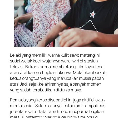
Lelaki yang memiliki warna kulit sawo matang ini
sudah sejak kecil wajahnya wara-wiri di stasiun
televisi. Bukan karena membintangi film layar lebar
atau viral karena tingkah lakunya. Melainkan berkat
kedua orangtuanya yang merupakan musisi papan
atas. Jadi sejak kelahirannya saja banyak momen
yang sudah terabadikan di dunia maya.
Pemuda yang kerap disapa Jiel ini juga aktif di akun
media sosial. Salah satunya Instagram, tampak hasil
jepretannya tertata rapi di feed maupun ia bagikan
melalui instastory. Sering juga dirinya muncul di