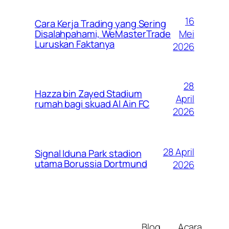
16
Cara Kerja Trading yang Sering
Mei
Disalahpahami, WeMasterTrade
Luruskan Faktanya
2026
28
Hazza bin Zayed Stadium
April
rumah bagi skuad Al Ain FC
2026
28 April
Signal Iduna Park stadion
utama Borussia Dortmund
2026
Blog
Acara