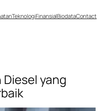
hatan
Teknologi
Finansial
Biodata
Contact
 Diesel yang
rbaik