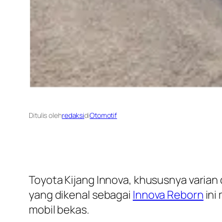
Ditulis oleh
redaksi
di
Otomotif
Toyota Kijang Innova, khususnya varian
yang dikenal sebagai
Innova Reborn
ini
mobil bekas.