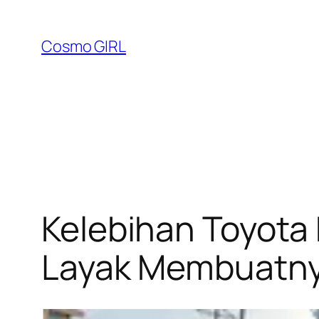
Lewati
ke
Cosmo GIRL
konten
Kelebihan Toyota 
Layak Membuatnya