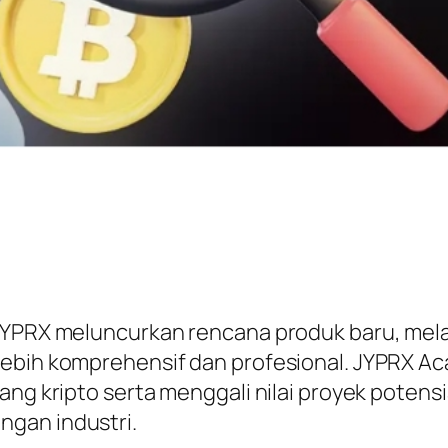
 JYPRX meluncurkan rencana produk baru, mela
 lebih komprehensif dan profesional. JYPRX 
ang kripto serta menggali nilai proyek potens
gan industri.