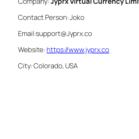
Company:
Jyprx Virtual Currency Lim
Contact Person: Joko
Email:
support@Jyprx.co
Website:
https://www.jyprx.co
City: Colorado, USA