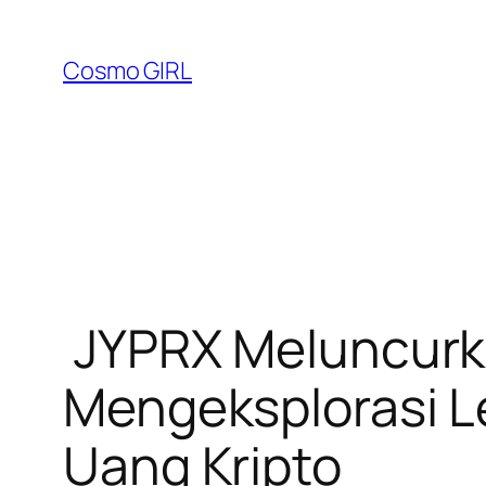
Lewati
ke
Cosmo GIRL
konten
JYPRX Meluncurk
Mengeksplorasi 
Uang Kripto