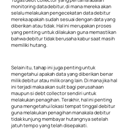
Tugas debt collector yang pertama adalah
monitoring data debitur, di mana mereka akan
selalu melakukan pengecekatan data debitur
mereka apakah sudah sesuai dengan data yang
diberikan atau tidak. Hal ini merupakan proses
yang penting untuk dilakukan guna memastikan
bahwa debitur tidak berusaha kabur saat masih
memiliki hutang.
Selain itu, tahap ini juga penting untuk
mengetahui apakah data yang diberikan benar
milik debitur atau milik orang lain. Di mana jika hal
ini terjadi maka akan sulit bagi perusahaan
maupun si debt collector sendiri untuk
melakukan penagihan. Terakhir, hal ini penting
guna mengetahui lokasi tempat tinggal debitur
guna melakukan penagihan manakala debitur
tidak kunjung membayar hutangnya setelah
jatuh tempo yang telah disepakati.