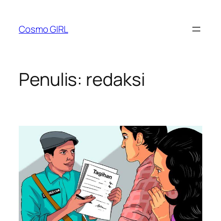
Lewati
ke
Cosmo GIRL
konten
Penulis:
redaksi