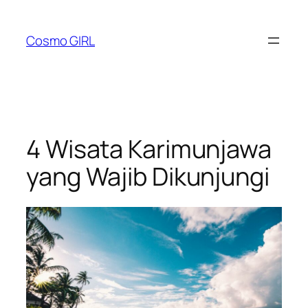
Lewati
ke
Cosmo GIRL
konten
4 Wisata Karimunjawa
yang Wajib Dikunjungi