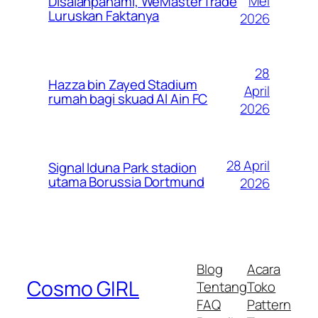
Mei
Disalahpahami, WeMasterTrade
Luruskan Faktanya
2026
28
Hazza bin Zayed Stadium
April
rumah bagi skuad Al Ain FC
2026
28 April
Signal Iduna Park stadion
utama Borussia Dortmund
2026
Blog
Acara
Cosmo GIRL
Tentang
Toko
FAQ
Pattern