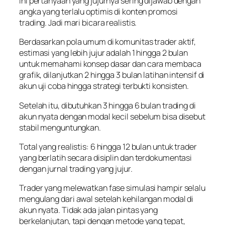
Ini pertanyaan yang jujurnya sering dijawab dengan
angka yang terlalu optimis di konten promosi
trading. Jadi mari bicara realistis.
Berdasarkan pola umum di komunitas trader aktif,
estimasi yang lebih jujur adalah 1 hingga 2 bulan
untuk memahami konsep dasar dan cara membaca
grafik, dilanjutkan 2 hingga 3 bulan latihan intensif di
akun uji coba hingga strategi terbukti konsisten.
Setelah itu, dibutuhkan 3 hingga 6 bulan trading di
akun nyata dengan modal kecil sebelum bisa disebut
stabil menguntungkan.
Total yang realistis: 6 hingga 12 bulan untuk trader
yang berlatih secara disiplin dan terdokumentasi
dengan jurnal trading yang jujur.
Trader yang melewatkan fase simulasi hampir selalu
mengulang dari awal setelah kehilangan modal di
akun nyata. Tidak ada jalan pintas yang
berkelanjutan, tapi dengan metode yang tepat,