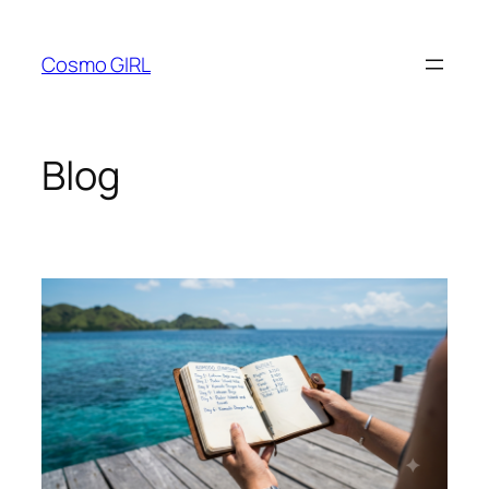
Lewati
ke
Cosmo GIRL
konten
Blog