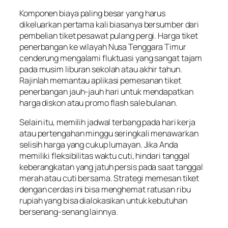
Komponen biaya paling besar yang harus
dikeluarkan pertama kali biasanya bersumber dari
pembelian tiket pesawat pulang pergi. Harga tiket
penerbangan ke wilayah Nusa Tenggara Timur
cenderung mengalami fluktuasi yang sangat tajam
pada musim liburan sekolah atau akhir tahun.
Rajinlah memantau aplikasi pemesanan tiket
penerbangan jauh-jauh hari untuk mendapatkan
harga diskon atau promo flash sale bulanan.
Selain itu, memilih jadwal terbang pada hari kerja
atau pertengahan minggu seringkali menawarkan
selisih harga yang cukup lumayan. Jika Anda
memiliki fleksibilitas waktu cuti, hindari tanggal
keberangkatan yang jatuh persis pada saat tanggal
merah atau cuti bersama. Strategi memesan tiket
dengan cerdas ini bisa menghemat ratusan ribu
rupiah yang bisa dialokasikan untuk kebutuhan
bersenang-senang lainnya.