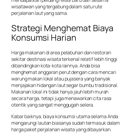
mendapatkan peluang relasi baru dari sesama
wisatawan yang tergabung dalam satu rute
perjalanan laut yang sama.
Strategi Menghemat Biaya
Konsumsi Harian
Harga makanan di area pelabuhan dan restoran
sekitar destinasi wisata terkenal relatif lebih tinggi
dibandingkan kota-kota lainnya. Anda bisa
menghemat anggaran perut dengan cara mencari
warung makan lokal atau pujasera yang banyak
menjajakan hidangan laut segar bumbu tradisional.
Makanan lokal ini tidak hanya jauh lebih murah
secara harga, tetapi juga menawarkan cita rasa
otentik yang sangat menggugah selera.
Kabar baiknya, biaya konsumsi utama selama Anda
mengarungi lautan biasanya sudah termasuk dalam
harga paket perjalanan wisata yang dibayarkan.