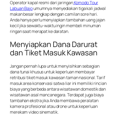
Operator kapal resmi dari jaringan
Komodo Tour
Labuan Bajo
umumnya menyediakan tiga kali jadwal
makan besar lengkap dengan camilan sore hari.
Anda hanya perlu menyiapkan tambahan uang jajan
kecil jika sewaktu-waktu ingin membeli minuman
ringan saat merapat ke daratan.
Menyiapkan Dana Darurat
dan Tiket Masuk Kawasan
Jangan pernah lupa untuk menyisihkan sebagian
dana tunai khusus untuk keperluan membayar
retribusi tiket masuk kawasan taman nasional. Tarif
masuk area konservasi satwa liar ini memiliki rincian
biaya yang berbeda antara wisatawan domestik dan
wisatawan asal mancanegara. Terdapat juga biaya
tambahan ekstra jika Anda membawa peralatan
kamera profesional atau drone untuk keperluan
merekam video sinematik.