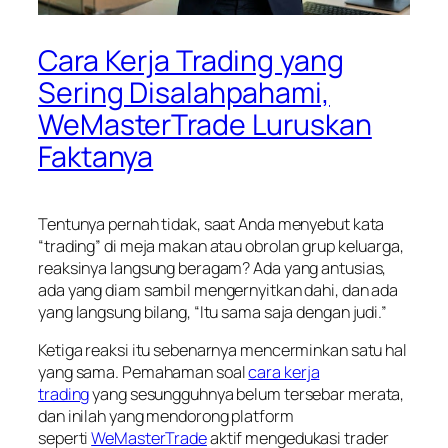
Cara Kerja Trading yang
Sering Disalahpahami,
WeMasterTrade Luruskan
Faktanya
Tentunya pernah tidak, saat Anda menyebut kata
“trading” di meja makan atau obrolan grup keluarga,
reaksinya langsung beragam? Ada yang antusias,
ada yang diam sambil mengernyitkan dahi, dan ada
yang langsung bilang, “Itu sama saja dengan judi.”
Ketiga reaksi itu sebenarnya mencerminkan satu hal
yang sama. Pemahaman soal
cara kerja
trading
yang sesungguhnya belum tersebar merata,
dan inilah yang mendorong platform
seperti
WeMasterTrade
aktif mengedukasi trader