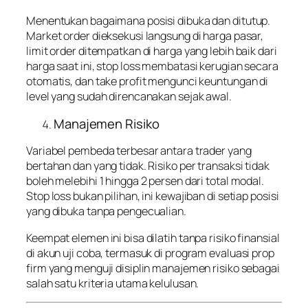
Menentukan bagaimana posisi dibuka dan ditutup.
Market order dieksekusi langsung di harga pasar,
limit order ditempatkan di harga yang lebih baik dari
harga saat ini, stop loss membatasi kerugian secara
otomatis, dan take profit mengunci keuntungan di
level yang sudah direncanakan sejak awal.
Manajemen Risiko
Variabel pembeda terbesar antara trader yang
bertahan dan yang tidak. Risiko per transaksi tidak
boleh melebihi 1 hingga 2 persen dari total modal.
Stop loss bukan pilihan, ini kewajiban di setiap posisi
yang dibuka tanpa pengecualian.
Keempat elemen ini bisa dilatih tanpa risiko finansial
di akun uji coba, termasuk di program evaluasi prop
firm yang menguji disiplin manajemen risiko sebagai
salah satu kriteria utama kelulusan.