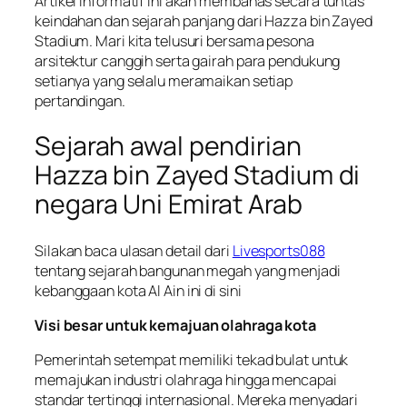
Artikel informatif ini akan membahas secara tuntas
keindahan dan sejarah panjang dari Hazza bin Zayed
Stadium. Mari kita telusuri bersama pesona
arsitektur canggih serta gairah para pendukung
setianya yang selalu meramaikan setiap
pertandingan.
Sejarah awal pendirian
Hazza bin Zayed Stadium di
negara Uni Emirat Arab
Silakan baca ulasan detail dari
Livesports088
tentang sejarah bangunan megah yang menjadi
kebanggaan kota Al Ain ini di sini
Visi besar untuk kemajuan olahraga kota
Pemerintah setempat memiliki tekad bulat untuk
memajukan industri olahraga hingga mencapai
standar tertinggi internasional. Mereka menyadari