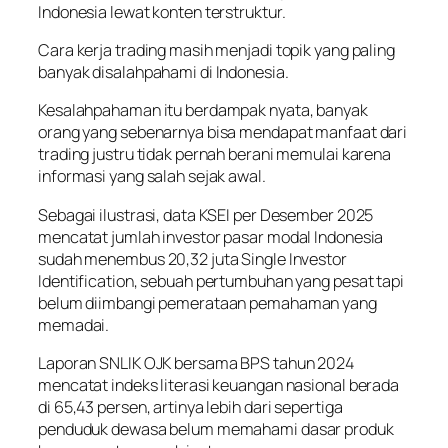
Indonesia lewat konten terstruktur.
Cara kerja trading masih menjadi topik yang paling
banyak disalahpahami di Indonesia.
Kesalahpahaman itu berdampak nyata, banyak
orang yang sebenarnya bisa mendapat manfaat dari
trading justru tidak pernah berani memulai karena
informasi yang salah sejak awal.
Sebagai ilustrasi, data KSEI per Desember 2025
mencatat jumlah investor pasar modal Indonesia
sudah menembus 20,32 juta Single Investor
Identification, sebuah pertumbuhan yang pesat tapi
belum diimbangi pemerataan pemahaman yang
memadai.
Laporan SNLIK OJK bersama BPS tahun 2024
mencatat indeks literasi keuangan nasional berada
di 65,43 persen, artinya lebih dari sepertiga
penduduk dewasa belum memahami dasar produk