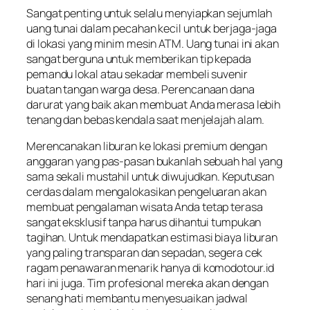
Sangat penting untuk selalu menyiapkan sejumlah
uang tunai dalam pecahan kecil untuk berjaga-jaga
di lokasi yang minim mesin ATM. Uang tunai ini akan
sangat berguna untuk memberikan tip kepada
pemandu lokal atau sekadar membeli suvenir
buatan tangan warga desa. Perencanaan dana
darurat yang baik akan membuat Anda merasa lebih
tenang dan bebas kendala saat menjelajah alam.
Merencanakan liburan ke lokasi premium dengan
anggaran yang pas-pasan bukanlah sebuah hal yang
sama sekali mustahil untuk diwujudkan. Keputusan
cerdas dalam mengalokasikan pengeluaran akan
membuat pengalaman wisata Anda tetap terasa
sangat eksklusif tanpa harus dihantui tumpukan
tagihan. Untuk mendapatkan estimasi biaya liburan
yang paling transparan dan sepadan, segera cek
ragam penawaran menarik hanya di komodotour.id
hari ini juga. Tim profesional mereka akan dengan
senang hati membantu menyesuaikan jadwal